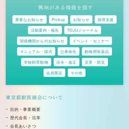
興味がある情報を探す
重要なお知らせ
Pickup
お知らせ
採用支援
活動案内・報告
TOJUジャーナル
関係機関からのお知らせ
イベント・セミナー
マニュアル・様式
公衆衛生
動物用医薬品
学校飼育動物
法令・改正
災害・防災
会員限定
その他
東京都獣医師会について
⽬的・事業概要
歴代会⻑・沿⾰
会⻑あいさつ