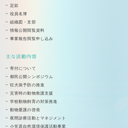
定款
役員名簿
組織図・⽀部
情報公開閲覧資料
事業報告閲覧申し込み
主な活動内容
寄付について
都⺠公開シンポジウム
狂⽝病予防の推進
災害時の動物救護⽀援
学校動物飼育の対策推進
動物愛護の啓発
夜間診療活動とマネジメント
小笠原自然環境保護活動事業