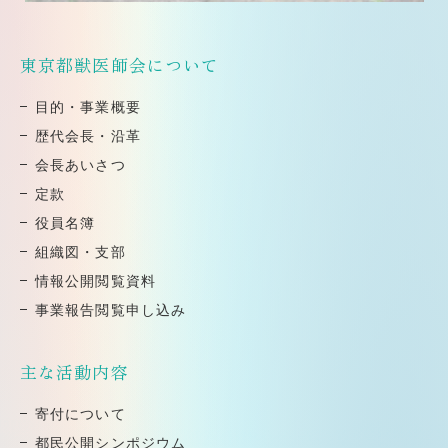
東京都獣医師会について
⽬的・事業概要
歴代会⻑・沿⾰
会⻑あいさつ
定款
役員名簿
組織図・⽀部
情報公開閲覧資料
事業報告閲覧申し込み
主な活動内容
寄付について
都⺠公開シンポジウム