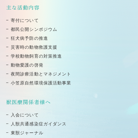
主な活動内容
寄付について
都⺠公開シンポジウム
狂⽝病予防の推進
災害時の動物救護⽀援
学校動物飼育の対策推進
動物愛護の啓発
夜間診療活動とマネジメント
小笠原自然環境保護活動事業
獣医療関係者様へ
⼊会について
⼈獣共通感染症ガイダンス
東獣ジャーナル