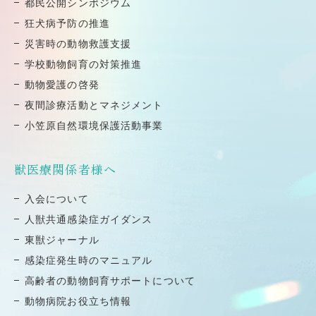
都⺠公開シンポジウム
狂⽝病予防の推進
災害時の動物救護⽀援
学校動物飼育の対策推進
動物愛護の啓発
夜間診療活動とマネジメント
小笠原自然環境保護活動事業
獣医療関係者様へ
⼊会について
⼈獣共通感染症ガイダンス
東獣ジャーナル
感染症発⽣時のマニュアル
高齢者の動物飼育サポートについて
動物病院お役立ち情報